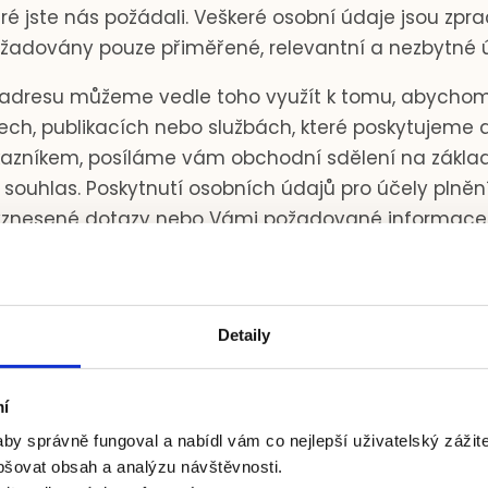
eré jste nás požádali. Veškeré osobní údaje jsou z
adovány pouze přiměřené, relevantní a nezbytné ú
adresu můžeme vedle toho využít k tomu, abychom V
ch, publikacích nebo službách, které poskytujeme a
ákazníkem, posíláme vám obchodní sdělení na zákl
uhlas. Poskytnutí osobních údajů pro účely plněn
 vznesené dotazy nebo Vámi požadované informac
sledkem neuzavření smlouvy nebo neposkytnutí odp
ních údajů za účelem zasílání obchodních sdělení 
ztahy. Stačí nám v zápatí zaslaného emailu kliknout
Detaily
příslušnou žádostí na
veronika@agromarketing.cz
neb
í
by správně fungoval a nabídl vám co nejlepší uživatelský zážit
pšovat obsah a analýzu návštěvnosti.
JŮM PŘÍSTUP