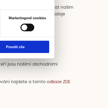
výše uvedenými účely předat našim
žaduje-li to zákon Osobní údaje
Marketingové cookies
Povolit vše
kteří jsou našimi obchodními
cování najdete a tomto
odkaze
ZDE.