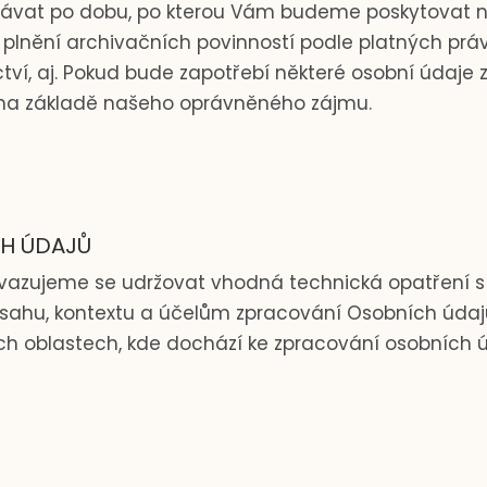
vat po dobu, po kterou Vám budeme poskytovat na
lnění archivačních povinností podle platných právn
ictví, aj. Pokud bude zapotřebí některé osobní údaj
k na základě našeho oprávněného zájmu.
H ÚDAJŮ
zavazujeme se udržovat vhodná technická opatření s 
zsahu, kontextu a účelům zpracování Osobních úda
ech oblastech, kde dochází ke zpracování osobníc