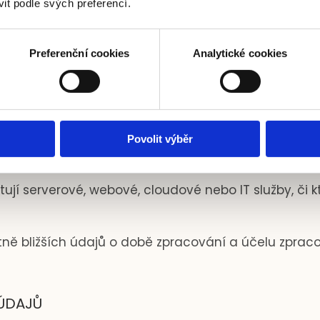
it podle svých preferencí.
ce zpracovávat Já. Vaše osobní údaje můžeme za 
li jejich zpracování, nebo jiným třetím osobám, vy
Preferenční cookies
Analytické cookies
Povolit výběr
ují serverové, webové, cloudové nebo IT služby, či 
ně bližších údajů o době zpracování a účelu zpra
ÚDAJŮ