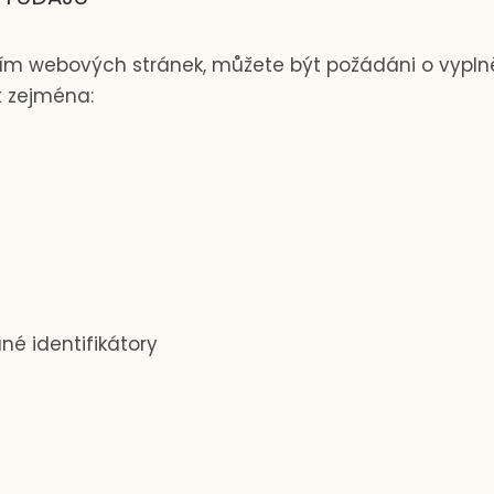
vím webových stránek, můžete být požádáni o vypln
t zejména:
é identifikátory