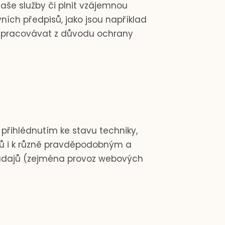
še služby či plnit vzájemnou
ích předpisů, jako jsou například
e zpracovávat z důvodu ochrany
přihlédnutím ke stavu techniky,
jů i k různě pravděpodobným a
h údajů (zejména provoz webových