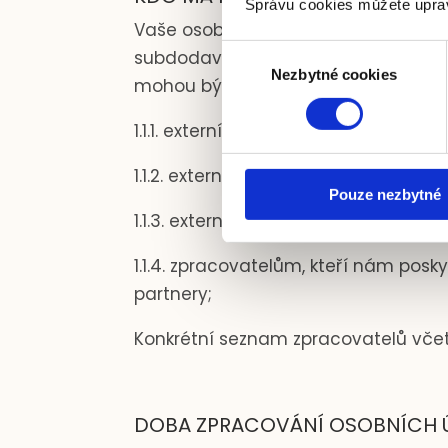
Správu cookies můžete uprav
Vaše osobní údaje budu jako správ
Výběr
subdodavatelům, aby pro nás proved
Nezbytné cookies
souhlasu
mohou být předány:
1.1.1.
externí účetní;
1.1.2.
externí advokátní kanceláři;
Pouze nezbytné
1.1.3.
externí auditorské kanceláři;
1.1.4.
zpracovatelům, kteří nám poskyt
partnery;
Konkrétní seznam zpracovatelů včet
DOBA ZPRACOVÁNÍ OSOBNÍCH 