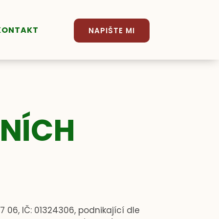
KONTAKT
NAPIŠTE MI
NÍCH
7 06, IČ:
01324306
,
podnikající dle