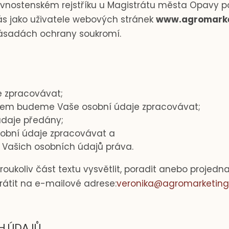
ivnostenském rejstříku u Magistrátu města Opavy 
Vás jako uživatele webových stránek
www.agromarke
ásadách ochrany soukromí.
 zpracovávat;
obem budeme Vaše osobní údaje zpracovávat;
daje předány;
obní údaje zpracovávat a
 Vašich osobních údajů práva.
roukoliv část textu vysvětlit, poradit anebo projed
rátit na e-mailové adrese:
veronika@agromarketing
H ÚDAJŮ