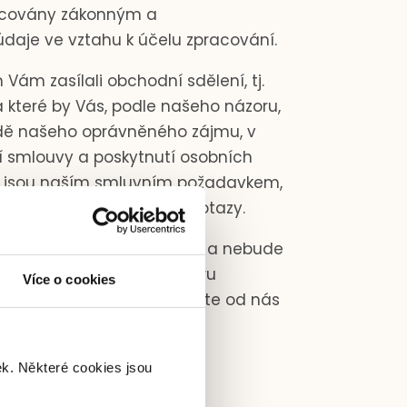
pracovány zákonným a
daje ve vztahu k účelu zpracování.
ám zasílali obchodní sdělení, tj.
 které by Vás, podle našeho názoru,
adě našeho oprávněného zájmu, v
í smlouvy a poskytnutí osobních
e jsou naším smluvním požadavkem,
ovědi na Vámi vznesené dotazy.
můžete kdykoliv odmítnout a nebude
 na odkaz “Odhlásit z odběru
Více o cookies
o jinou adresu, ze které jste od nás
ek. Některé cookies jsou