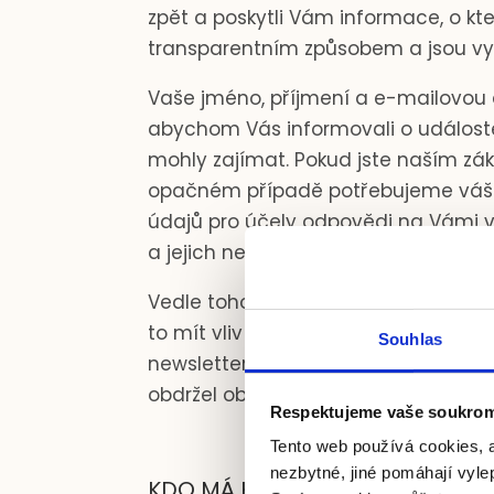
zpět a poskytli Vám informace, o kt
transparentním způsobem a jsou vyž
Vaše jméno, příjmení a e-mailovou 
abychom Vás informovali o událoste
mohly zajímat. Pokud jste naším z
opačném případě potřebujeme váš so
údajů pro účely odpovědi na Vámi
a jejich neposkytnutí může být dů
Vedle toho zpracování Vašich osob
to mít vliv na naše jiné vzájemné v
Souhlas
newsletteru”, nebo zaslat e-mail s 
obdržel obchodní sdělení.
Respektujeme vaše soukrom
Tento web používá cookies, a
nezbytné, jiné pomáhají vyle
KDO MÁ K VAŠIM OSOBNÍM ÚDA