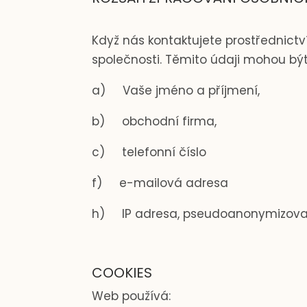
Když nás kontaktujete prostřednict
společnosti. Těmito údaji mohou bý
a)
Vaše jméno a příjmení,
b)
obchodní firma,
c)
telefonní číslo
f)
e-mailová adresa
h)
IP adresa, pseudoanonymizovan
COOKIES
Web používá: